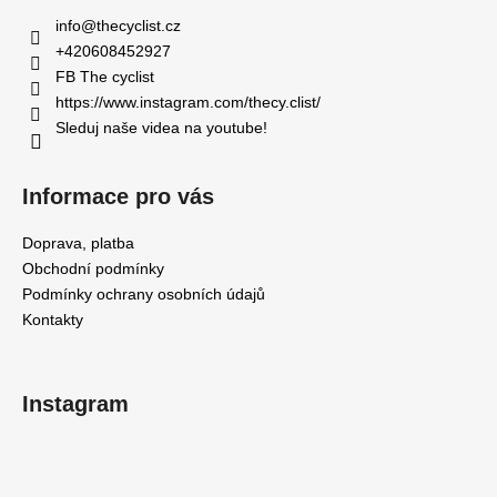
a
a
info
@
thecyclist.cz
c
t
+420608452927
í
í
FB The cyclist
p
https://www.instagram.com/thecy.clist/
r
Sleduj naše videa na youtube!
v
k
y
Informace pro vás
v
ý
Doprava, platba
p
Obchodní podmínky
i
Podmínky ochrany osobních údajů
s
Kontakty
u
Instagram