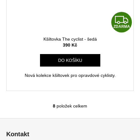
Z
ZDARMA
D
Kšiltovka The cyclist - šedá
A
390 Kč
R
DO KOŠÍKU
M
Nová kolekce kšiltovek pro opravdové cyklisty.
A
8
položek celkem
O
v
Z
l
á
á
Kontakt
d
p