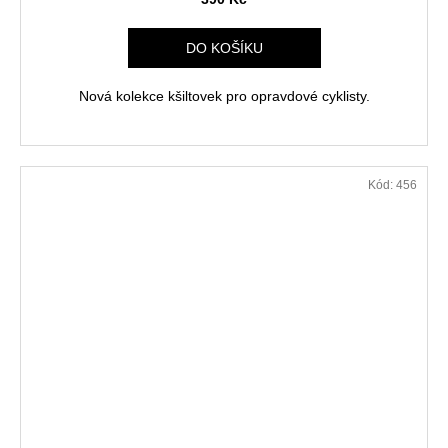
A
R
DO KOŠÍKU
M
Nová kolekce kšiltovek pro opravdové cyklisty.
A
Kód:
456