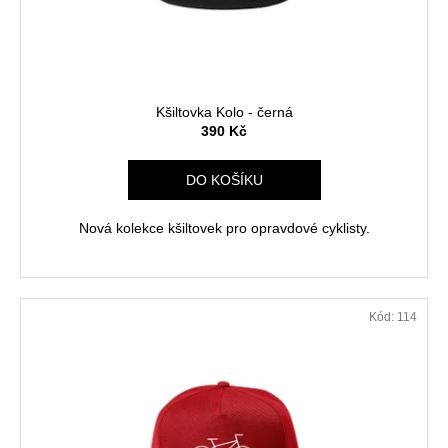
č
d
u
u
j
k
e
t
m
ů
e
Kšiltovka Kolo - černá
390 Kč
DĚTSKÉ
DO KOŠÍKU
FUNKČNÍ
TRIČKO
THE
Nová kolekce kšiltovek pro opravdové cyklisty.
CYCLIST
S
KOLEM
490
Kč
Kód:
114