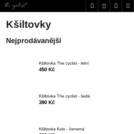
K
Přejít
Hledat
Nákup
M
Přihlášení
na
o
obsah
Zpět
Zpět
košík
š
Kšiltovky
í
C
k
Nejprodávanější
o
p
o
t
Kšiltovka The cyclist - letní
450 Kč
ř
e
b
u
Kšiltovka The cyclist - šedá
j
390 Kč
e
t
e
Kšiltovka Kolo - červená
n