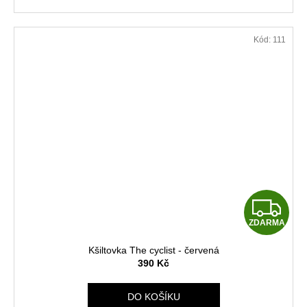
Kód:
111
Z
ZDARMA
D
Kšiltovka The cyclist - červená
A
390 Kč
R
DO KOŠÍKU