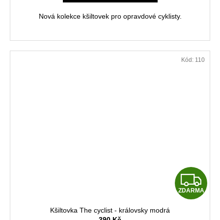
M
Nová kolekce kšiltovek pro opravdové cyklisty.
A
Kód:
110
Z
ZDARMA
D
Kšiltovka The cyclist - královsky modrá
390 Kč