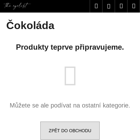
K
Přejít
Hledat
Nákup
M
Přihlášení
na
o
obsah
Zpět
Zpět
košík
š
Čokoláda
í
C
k
o
Produkty teprve připravujeme.
p
o
t
ř
e
b
u
Můžete se ale podívat na ostatní kategorie.
j
e
t
e
ZPĚT DO OBCHODU
n