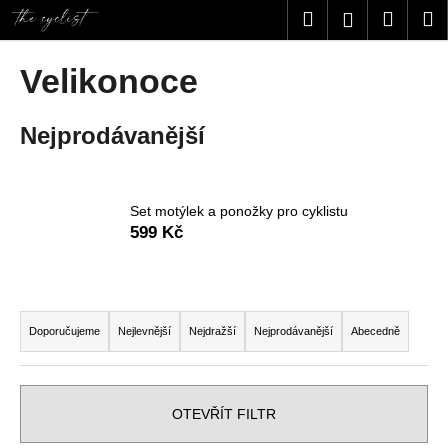
K
Přejít
Hledat
Nákup
M
Přihlášení
na
o
obsah
Zpět
Zpět
košík
š
Velikonoce
í
C
k
Nejprodávanější
o
p
o
t
Set motýlek a ponožky pro cyklistu
599 Kč
ř
e
b
Ř
u
a
Doporučujeme
Nejlevnější
Nejdražší
Nejprodávanější
Abecedně
j
z
e
e
t
n
OTEVŘÍT FILTR
e
í
n