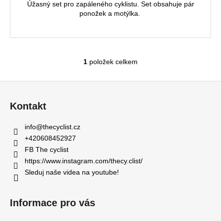
č
Úžasný set pro zapáleného cyklistu. Set obsahuje pár
u
ponožek a motýlka.
j
e
m
e
1
položek celkem
O
v
Z
PLAKÁT
l
KEEP
á
á
CALM
Kontakt
d
p
250
a
a
Kč
info
@
thecyclist.cz
c
t
+420608452927
í
í
FB The cyclist
p
https://www.instagram.com/thecy.clist/
r
Sleduj naše videa na youtube!
v
k
y
Informace pro vás
v
ý