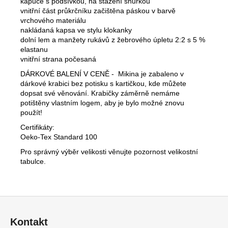
kapuce s podšívkou, na stažení šňůrkou
vnitřní část průkrčníku začištěna páskou v barvě
vrchového materiálu
nakládaná kapsa ve stylu klokanky
dolní lem a manžety rukávů z žebrového úpletu 2:2 s 5 %
elastanu
vnitřní strana počesaná
DÁRKOVÉ BALENÍ V CENĚ - Mikina je zabaleno v
dárkové krabici bez potisku s kartičkou, kde můžete
dopsat své věnování. Krabičky záměrně nemáme
potištěny vlastním logem, aby je bylo možné znovu
použít!
Certifikáty:
Oeko-Tex Standard 100
Pro správný výběr velikosti věnujte pozornost velikostní
tabulce.
Z
á
Kontakt