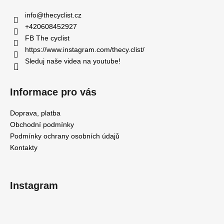
p
a
info
@
thecyclist.cz
t
+420608452927
í
FB The cyclist
https://www.instagram.com/thecy.clist/
Sleduj naše videa na youtube!
Informace pro vás
Doprava, platba
Obchodní podmínky
Podmínky ochrany osobních údajů
Kontakty
Instagram