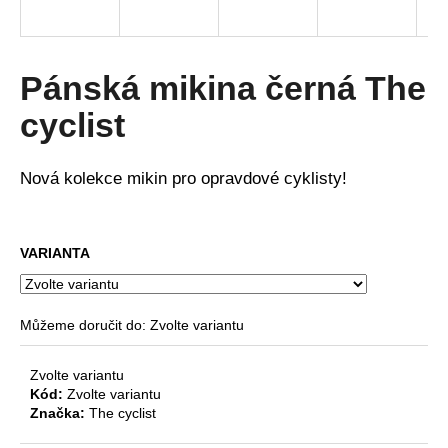
a
j
í
Pánská mikina černá The
t
cyclist
?
Nová kolekce mikin pro opravdové cyklisty!
HLEDAT
VARIANTA
D
Můžeme doručit do:
Zvolte variantu
o
p
Zvolte variantu
o
Kód:
Zvolte variantu
r
Značka:
The cyclist
u