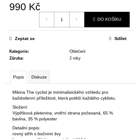
č
990 Kč
u
j
Měrná
DO KOŠÍKU
cena:
e
m
e
Zeptat se
Sdílet
Kategorie
:
Oblečení
KŠILTOVKA
Záruka
:
2 roky
THE
CYCLIST
-
RŮŽOVÁ
Popis
Diskuze
390
Kč
Mikina The cyclist je minimalisického vzhledu pro
každodenní příležitost, která potěší každého cyklistu.
Složení:
Výplňková pletenina, vnitřní strana počesaná, 65 %
bavlna, 35 % polyester
Detailní popis:
rovný střih s bočními švy