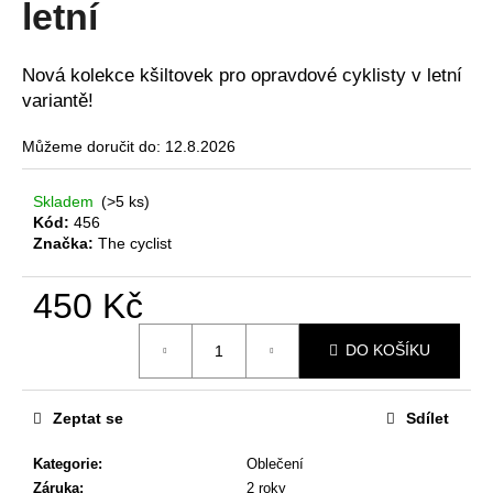
letní
a
j
Nová kolekce kšiltovek pro opravdové cyklisty v letní
í
variantě!
t
?
Můžeme doručit do:
12.8.2026
Skladem
(>5 ks)
Kód:
456
Značka:
The cyclist
HLEDAT
450 Kč
Měrná
D
DO KOŠÍKU
cena:
o
p
Zeptat se
Sdílet
o
r
Kategorie
:
Oblečení
u
Záruka
:
2 roky