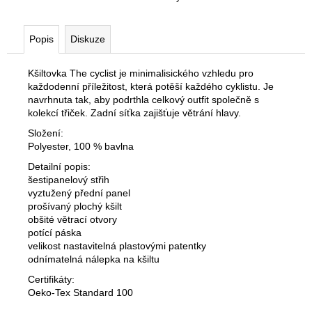
č
u
j
Popis
Diskuze
e
m
Kšiltovka The cyclist je minimalisického vzhledu pro
e
každodenní příležitost, která potěší každého cyklistu. Je
navrhnuta tak, aby podrthla celkový outfit společně s
kolekcí třiček. Zadní síťka zajišťuje větrání hlavy.
FUNKČNÍ
ČEPICE
Složení:
THE
Polyester, 100 % bavlna
CYCLIST
Detailní popis:
-
RŮŽOVÁ
šestipanelový střih
vyztužený přední panel
490
prošívaný plochý kšilt
Kč
obšité větrací otvory
potící páska
velikost nastavitelná plastovými patentky
odnímatelná nálepka na kšiltu
Certifikáty:
Oeko-Tex Standard 100