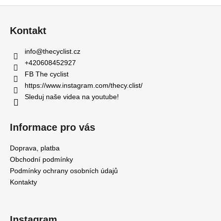
Z
á
Kontakt
p
a
info
@
thecyclist.cz
t
+420608452927
í
FB The cyclist
https://www.instagram.com/thecy.clist/
Sleduj naše videa na youtube!
Informace pro vás
Doprava, platba
Obchodní podmínky
Podmínky ochrany osobních údajů
Kontakty
Instagram