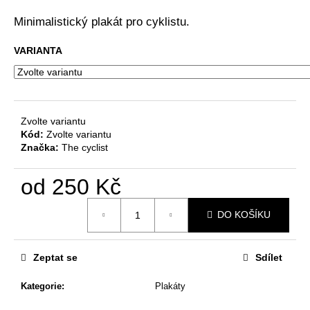
a
Minimalistický plakát pro cyklistu.
j
í
VARIANTA
t
?
Zvolte variantu
Kód:
Zvolte variantu
Značka:
The cyclist
HLEDAT
od
250 Kč
Měrná
DO KOŠÍKU
cena:
D
o
p
Zeptat se
Sdílet
o
r
Kategorie
:
Plakáty
u