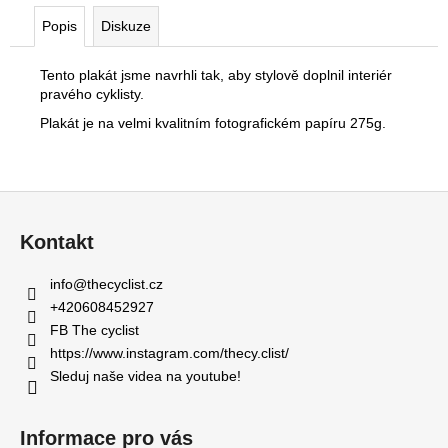
č
u
Popis
Diskuze
j
e
Tento plakát jsme navrhli tak, aby stylově doplnil interiér
m
pravého cyklisty.
e
Plakát je na velmi kvalitním fotografickém papíru 275g.
PÁNSKÝ
NÁRAMEK
Z
-
DŘEVĚNÝ
á
Kontakt
MAHAGON
p
350
a
Kč
info
@
thecyclist.cz
t
+420608452927
í
FB The cyclist
https://www.instagram.com/thecy.clist/
Sleduj naše videa na youtube!
Informace pro vás