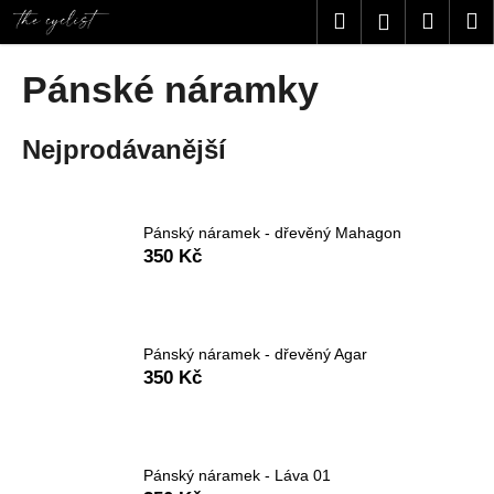
K
Přejít
Hledat
Nákup
M
Přihlášení
na
o
obsah
Zpět
Zpět
košík
š
Pánské náramky
í
C
k
Nejprodávanější
o
p
o
t
Pánský náramek - dřevěný Mahagon
350 Kč
ř
e
b
u
Pánský náramek - dřevěný Agar
j
350 Kč
e
t
e
Pánský náramek - Láva 01
n