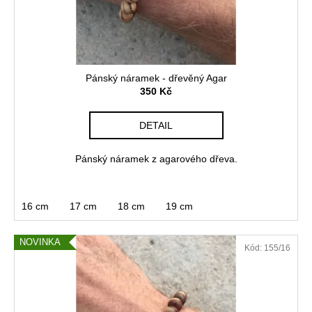
č
d
u
u
j
k
e
t
m
ů
e
Pánský náramek - dřevěný Agar
350 Kč
PLAKÁT
DETAIL
KEEP
CALM
Pánský náramek z agarového dřeva.
250
Kč
16 cm
17 cm
18 cm
19 cm
NOVINKA
Kód:
155/16