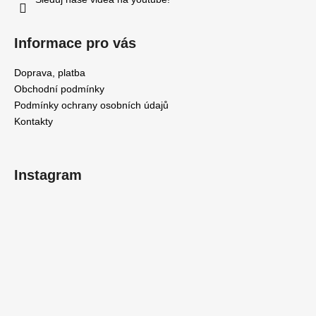
v
k
y
Informace pro vás
v
ý
Doprava, platba
p
Obchodní podmínky
i
Podmínky ochrany osobních údajů
s
Kontakty
u
Instagram