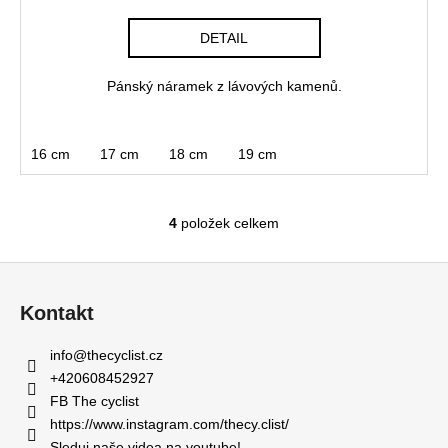
DETAIL
Pánský náramek z lávových kamenů.
16 cm
17 cm
18 cm
19 cm
4
položek celkem
O
v
Z
l
á
á
Kontakt
d
p
a
a
info
@
thecyclist.cz
c
t
+420608452927
í
í
FB The cyclist
p
https://www.instagram.com/thecy.clist/
r
Sleduj naše videa na youtube!