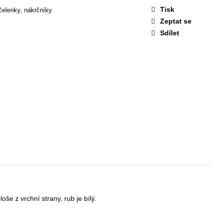
MBULÍ
Tisk
čelenky, nákrčníky
Zeptat se
Sdílet
loše z vrchní strany, rub je bílý.