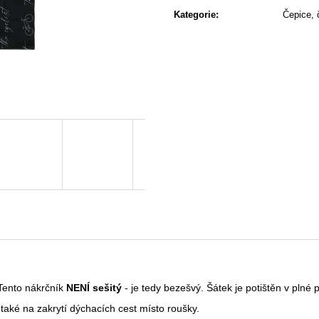
RŮŽOVÝ
CYCLIST S BA
cena:
Kategorie
:
Čepice, 
250 Kč
610 Kč
Tento nákrčník
NENÍ sešitý
- je tedy bezešvý. Šátek je potištěn v plné p
 také na zakrytí dýchacích cest místo roušky.