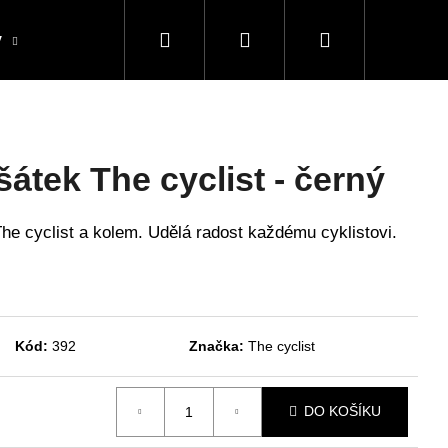
Hledat
Přihlášení
Nákupní
y
Blog
Cyklodresy - předobjednávka
O n
košík
šátek The cyclist - černý
The cyclist a kolem. Udělá radost každému cyklistovi.
Kód:
392
Značka:
The cyclist
DO KOŠÍKU
 ČEPICE THE