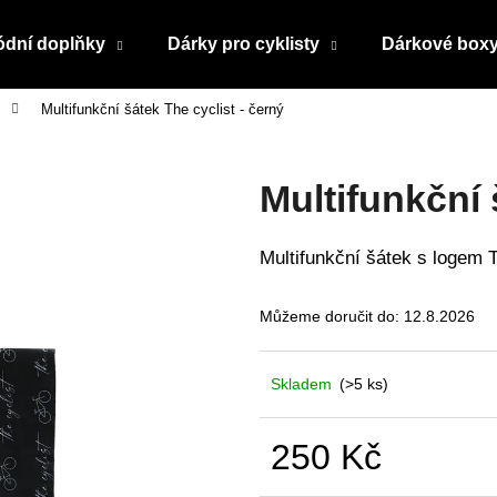
dní doplňky
Dárky pro cyklisty
Dárkové box
Multifunkční šátek The cyclist - černý
Co potřebujete najít?
Multifunkční 
HLEDAT
Multifunkční šátek s logem 
Doporučujeme
Můžeme doručit do:
12.8.2026
Skladem
(>5 ks)
250 Kč
MULTIFUNKČNÍ ŠÁTEK PRO DĚTI -
FUNKČNÍ ZIMNÍ
Měrná