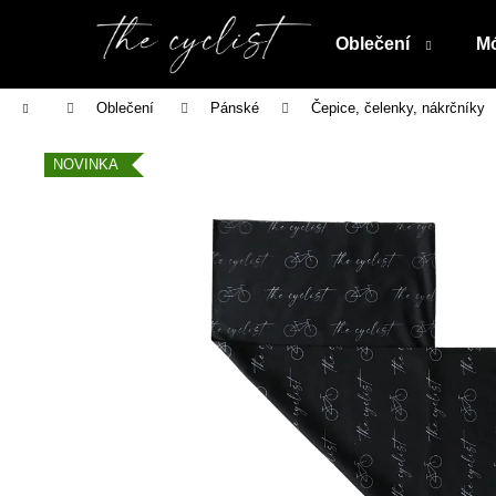
K
Přejít
na
o
Oblečení
Mó
obsah
Zpět
Zpět
š
do
do
í
Domů
Oblečení
Pánské
Čepice, čelenky, nákrčníky
obchodu
obchodu
k
NOVINKA
PLAKÁT KEEP CALM