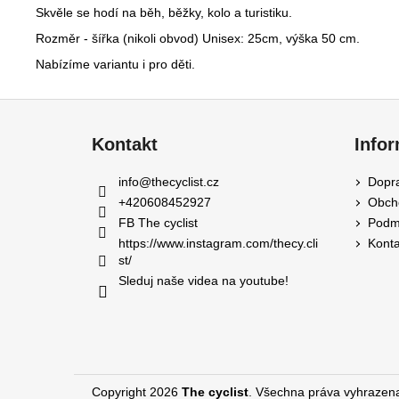
Skvěle se hodí na běh, běžky, kolo a turistiku.
Rozměr -
šířka (nikoli obvod) Unisex: 25cm, výška 50 cm.
Nabízíme variantu i pro děti.
Z
á
Kontakt
Info
p
a
info
@
thecyclist.cz
Dopra
t
+420608452927
Obch
í
FB The cyclist
Podmí
https://www.instagram.com/thecy.cli
Konta
st/
Sleduj naše videa na youtube!
Copyright 2026
The cyclist
. Všechna práva vyhrazen