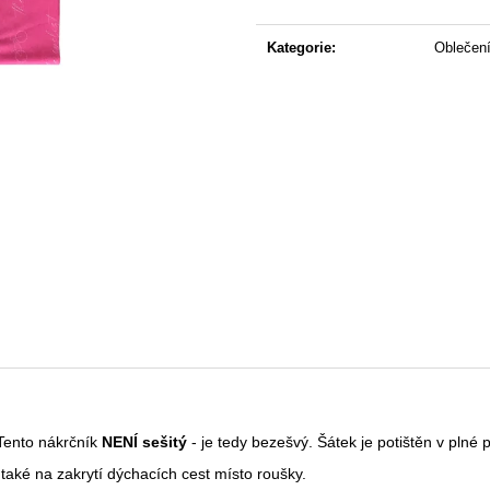
ORGANICKÉ BAVLNY - EKG
Měrná
390 Kč
590 Kč
cena:
Kategorie
:
Oblečen
Tento nákrčník
NENÍ sešitý
- je tedy bezešvý. Šátek je potištěn v plné p
 také na zakrytí dýchacích cest místo roušky.