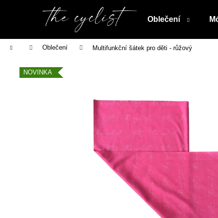
K
Přejít
na
o
Oblečení
Mó
obsah
Zpět
Zpět
š
do
do
í
Domů
Oblečení
Multifunkční šátek pro děti - růžový
obchodu
obchodu
k
NOVINKA
DĚTSKÉ FUNKČNÍ TRIČKO THE