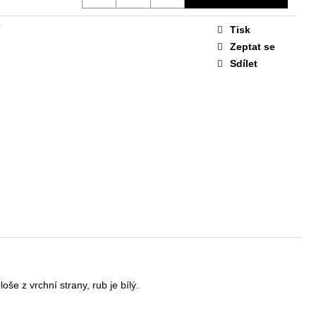
Tisk
í
Zeptat se
Sdílet
loše z vrchní strany, rub je bílý.