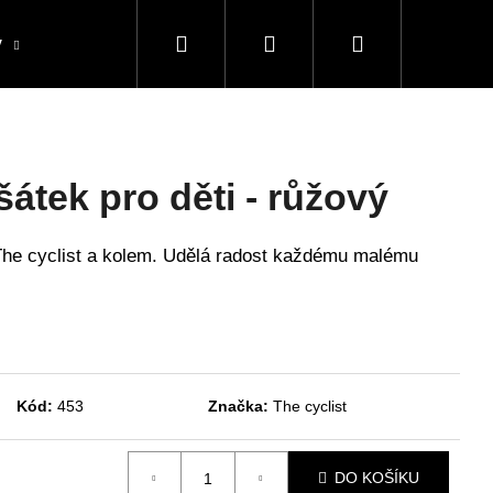
Hledat
Přihlášení
Nákupní
y
Blog
Cyklodresy - předobjednávka
O n
košík
šátek pro děti - růžový
The cyclist a kolem. Udělá radost každému malému
Kód:
453
Značka:
The cyclist
E CYCLIST - RŮŽOVÁ
DO KOŠÍKU