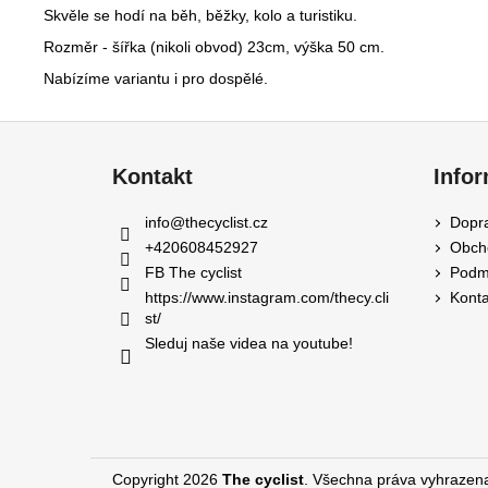
Skvěle se hodí na běh, běžky, kolo a turistiku.
Rozměr -
šířka (nikoli obvod) 23cm, výška 50 cm.
Nabízíme variantu i pro dospělé.
Z
á
Kontakt
Info
p
a
info
@
thecyclist.cz
Dopra
t
+420608452927
Obch
í
FB The cyclist
Podmí
https://www.instagram.com/thecy.cli
Konta
st/
Sleduj naše videa na youtube!
Copyright 2026
The cyclist
. Všechna práva vyhrazen