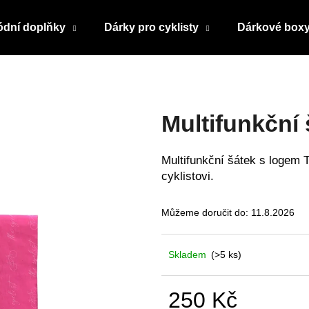
dní doplňky
Dárky pro cyklisty
Dárkové box
Co potřebujete najít?
Multifunkční 
HLEDAT
Multifunkční šátek s logem 
cyklistovi.
Doporučujeme
Můžeme doručit do:
11.8.2026
Skladem
(>5 ks)
250 Kč
TRIČKO PRO CYKLISTKY Z
KŠILTOVKA TH