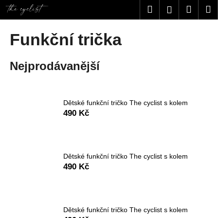
K
Přejít
Hledat
Nákup
M
Přihlášení
na
o
obsah
Zpět
Zpět
košík
š
Funkční trička
í
C
k
Nejprodávanější
o
p
o
t
Dětské funkční tričko The cyclist s kolem
490 Kč
ř
e
b
u
Dětské funkční tričko The cyclist s kolem
j
490 Kč
e
t
e
Dětské funkční tričko The cyclist s kolem
n