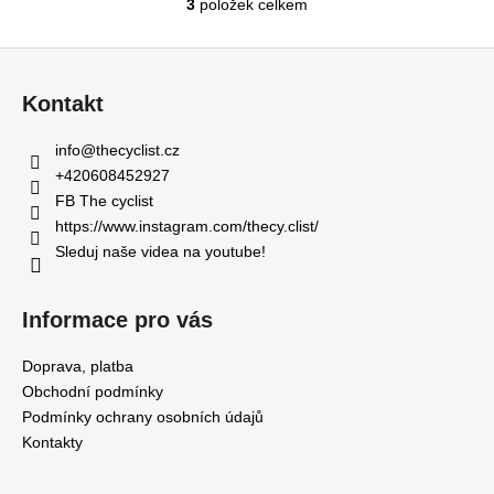
3
položek celkem
O
v
Z
l
á
á
Kontakt
d
p
a
a
info
@
thecyclist.cz
c
t
+420608452927
í
í
FB The cyclist
p
https://www.instagram.com/thecy.clist/
r
Sleduj naše videa na youtube!
v
k
y
Informace pro vás
v
ý
Doprava, platba
p
Obchodní podmínky
i
Podmínky ochrany osobních údajů
s
Kontakty
u