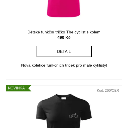
č
d
u
u
j
k
e
t
m
ů
e
Dětské funkční tričko The cyclist s kolem
490 Kč
TRIČKO
DETAIL
PRO
CYKLISTKY
Z
Nová kolekce funkčních triček pro malé cyklisty!
ORGANICKÉ
BAVLNY
-
EKG
NOVINKA
590
Kód:
260/CER
Kč