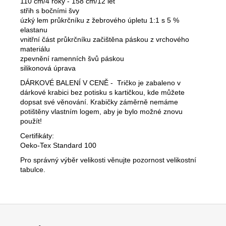
110 cm/4 roky - 158 cm/12 let
střih s bočními švy
úzký lem průkrčníku z žebrového úpletu 1:1 s 5 %
elastanu
vnitřní část průkrčníku začištěna páskou z vrchového
materiálu
zpevnění ramenních švů páskou
silikonová úprava
DÁRKOVÉ BALENÍ V CENĚ - Tričko je zabaleno v
dárkové krabici bez potisku s kartičkou, kde můžete
dopsat své věnování. Krabičky záměrně nemáme
potištěny vlastním logem, aby je bylo možné znovu
použít!
Certifikáty:
Oeko-Tex Standard 100
Pro správný výběr velikosti věnujte pozornost velikostní
tabulce.
Z
á