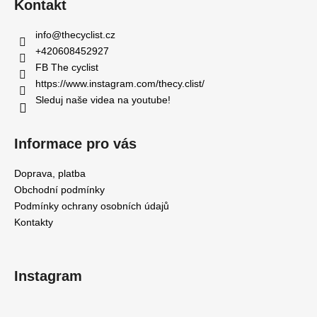
Kontakt
p
a
info
@
thecyclist.cz
t
+420608452927
í
FB The cyclist
https://www.instagram.com/thecy.clist/
Sleduj naše videa na youtube!
Informace pro vás
Doprava, platba
Obchodní podmínky
Podmínky ochrany osobních údajů
Kontakty
Instagram