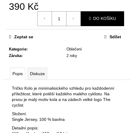
č
390 Kč
u
j
Měrná
DO KOŠÍKU
cena:
e
m
e
Zeptat se
Sdílet
Kategorie
:
Oblečení
PLAKÁT
Záruka
:
2 roky
KOLO
250
Kč
Popis
Diskuze
Tričko Kolo je minimalisického vzhledu pro každodenní
příležitost, které potěší každého malého cyklistu. Na
prsou je malý motiv kola a na zádech velké logo The
cyclist.
Složení:
Single Jersey, 100 % bavlna
Detailní popis: