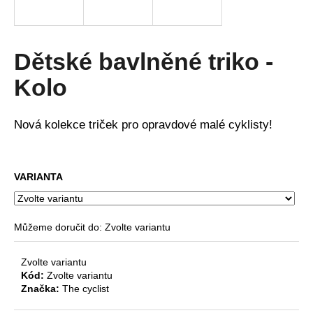
a
j
í
Dětské bavlněné triko -
t
Kolo
?
Nová kolekce triček pro opravdové malé cyklisty!
HLEDAT
VARIANTA
D
Můžeme doručit do:
Zvolte variantu
o
p
Zvolte variantu
o
Kód:
Zvolte variantu
r
Značka:
The cyclist
u